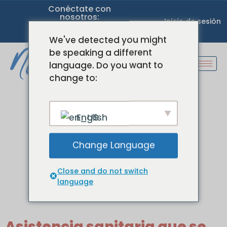
Conéctate con
nosotros:
Inicio de sesión
We've detected you might
be speaking a different
language. Do you want to
change to:
Categoría:
English
Asistencia
sanitaria para
Change Language
trabajadores a
Close and do not switch
language
distancia
Asistencia sanitaria que se