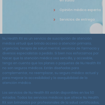
en salud
Opinión médica experta
Servicios de entrega
Nu Health RX es un servicio de suscripción de atención
médica virtual que brinda acceso a atención primaria,
urgencias, terapia de salud mental, servicios de farmacia y
diversos especialistas a pedido. Si bien nos esforzamos por
hacer que la atención médica sea sencilla, y accesible,
tenga en cuenta que los planes o paquetes de Nu Health RX
no son seguros médicos. Están diseñadas para
complementar, no reemplazar, su seguro médico actual y
para mejorar la accesibilidad y la asequibilidad de la
atención médica.
Los servicios de Nu Health RX están disponibles en los 50
estados. Todos los servicios médicos que ofrece Nu Health
RX son brindados por profesionales de la salud certificados,