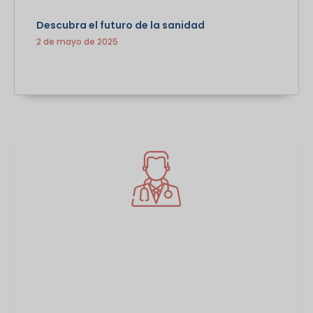
Descubra el futuro de la sanidad
2 de mayo de 2025
Un abono sanitario virtual
Afíliese hoy mismo y tome el control de su salud
con
acceso sin complicaciones
a la atención
que se merece