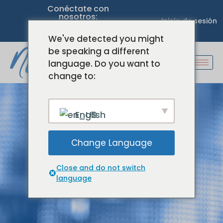
Conéctate con
nosotros:
Inicio de sesión
We've detected you might
be speaking a different
language. Do you want to
change to:
English
Blog
Change Language
Close and do not switch
Bienvenidos
Detalles del blog
language