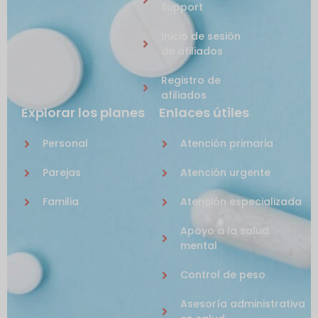
Support
Inicio de sesión
de afiliados
Registro de
afiliados
Explorar los planes
Enlaces útiles
Personal
Atención primaria
Parejas
Atención urgente
Familia
Atención especializada
Apoyo a la salud
mental
Control de peso
Asesoría administrativa