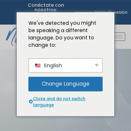
Conéctate con
nosotros:
Inicio de sesión
We've detected you might
be speaking a different
language. Do you want to
change to:
English
Change Language
Mi cuenta
Close and do not switch
Bienvenidos
Cuadro de mandos
language