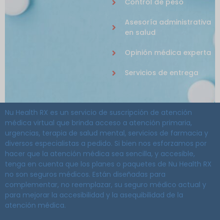
Control de peso
Asesoría administrativa
en salud
Opinión médica experta
Servicios de entrega
Nu Health RX es un servicio de suscripción de atención
médica virtual que brinda acceso a atención primaria,
urgencias, terapia de salud mental, servicios de farmacia y
diversos especialistas a pedido. Si bien nos esforzamos por
hacer que la atención médica sea sencilla, y accesible,
tenga en cuenta que los planes o paquetes de Nu Health RX
no son seguros médicos. Están diseñadas para
complementar, no reemplazar, su seguro médico actual y
para mejorar la accesibilidad y la asequibilidad de la
atención médica.