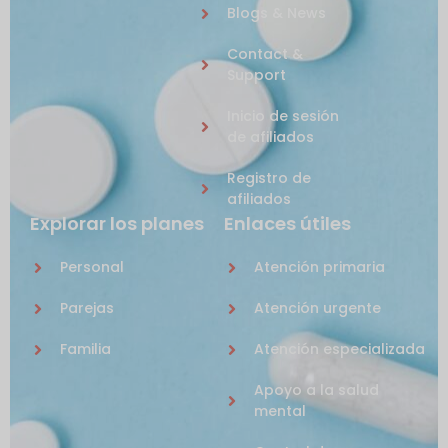
Blogs & News
Contact &
Support
Inicio de sesión
de afiliados
Registro de
afiliados
Explorar los planes
Enlaces útiles
Personal
Atención primaria
Parejas
Atención urgente
Familia
Atención especializada
Apoyo a la salud
mental