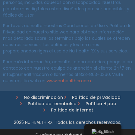
personas, incluidas aquellas con discapacidad. Nuestras
plataformas digitales están diseñadas para ser accesibles y
fáciles de usar.
Por favor, consulte nuestras Condiciones de Uso y Política de
Privacidad en nuestro sitio web para obtener información
más detallada sobre los términos bajo los cuales se ofrecen
nuestros servicios. Las políticas y los términos
proporcionados rigen el uso de Nu Health RX y sus servicios.
Para más información, consultas o comentarios, póngase en
contacto con nuestro equipo de atención al cliente 24/7 en
info@nuhealthrx.com o llámenos al 833-863-0360. Visite
nuestro sitio web en
www.nuhealthrx.com
.
No discriminación
Política de privacidad
Política de reembolso
Política Hipaa
Política de Internet
2025 NU HEALTH RX. Todos los derechos reservados.
Spanish
Diseñado por Nubrand Agency