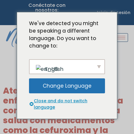
Conéctate con
nosotros:
Inicio de sesión
We've detected you might
be speaking a different
language. Do you want to
change to:
Etiqueta:
English
Cefuroxima
Change Language
Atención virtual para
enfermedades crónicas: La
Close and do not switch
language
comodidad de controlar la
salud con medicamentos
como la cefuroxima y la