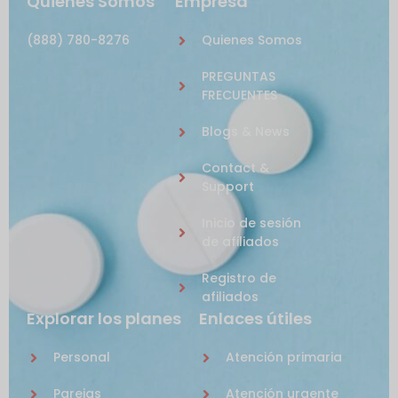
Quienes Somos
Empresa
(888) 780-8276
Quienes Somos
PREGUNTAS
FRECUENTES
Blogs & News
Contact &
Support
Inicio de sesión
de afiliados
Registro de
afiliados
Explorar los planes
Enlaces útiles
Personal
Atención primaria
Parejas
Atención urgente