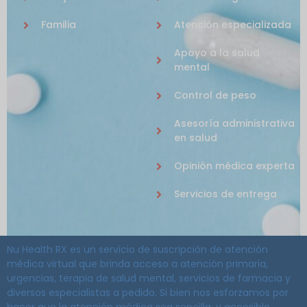
Familia
Atención especializada
Apoyo a la salud
mental
Control de peso
Asesoría administrativa
en salud
Opinión médica experta
Servicios de entrega
Nu Health RX es un servicio de suscripción de atención
médica virtual que brinda acceso a atención primaria,
urgencias, terapia de salud mental, servicios de farmacia y
diversos especialistas a pedido. Si bien nos esforzamos por