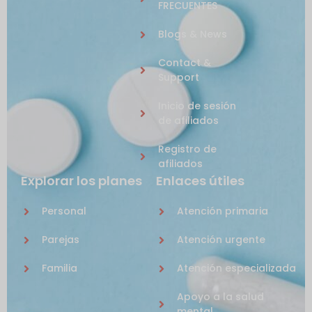
FRECUENTES
Blogs & News
Contact &
Support
Inicio de sesión
de afiliados
Registro de
afiliados
Explorar los planes
Enlaces útiles
Personal
Atención primaria
Parejas
Atención urgente
Familia
Atención especializada
Apoyo a la salud
mental