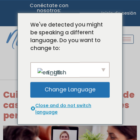
Conéctate con
nosotros:
Inicio de sesión
We've detected you might
be speaking a different
language. Do you want to
change to:
Etiqueta:
vigilancia
English
de la salud
Change Language
Cuidados preventivos desde
casa: Por qué las revisiones
Close and do not switch
language
periódicas salvan vidas