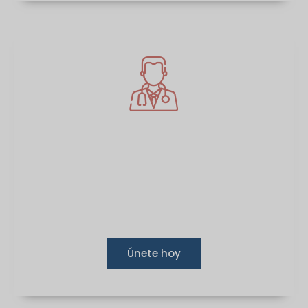
Un abono sanitario virtual
Afíliese hoy mismo y tome el control de su salud
con
acceso sin complicaciones
a la atención
que se merece
Únete hoy