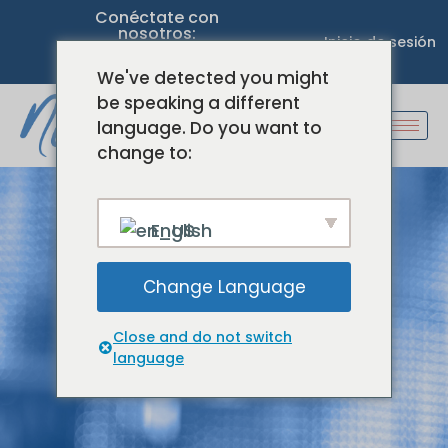
Conéctate con
nosotros:
Inicio de sesión
We've detected you might
be speaking a different
language. Do you want to
change to:
English
Blog
Change Language
Close and do not switch
Bienvenidos
Detalles del blog
language